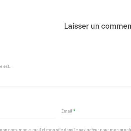
Laisser un commen
 est...
Email
*
 mon nom, mon e-mail et mon site dans le navigateur pour mon proc