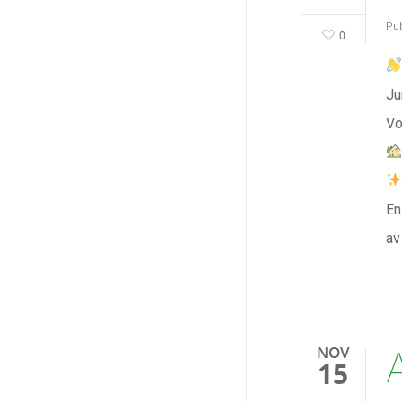
Pub
0
Ju
Vo
En
av
NOV
15